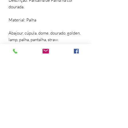
Descrição: Pantalha de Palha na cor
dourada.
Material: Palha
Abajour, cúpula, dome, dourado, golden,
lamp, palha, pantalha, straw.
Trocas e devoluções
Para troca ou devolução a solicitação
deverá ser feita pelo
email contato@artgallery222.com.
Para que a troca ou a devolução do
produto seja feita, o mesmo deverá estar
nas seguintes condições:
- acompanhado da 1ª via da Nota Fiscal
Formulário de inscrição
de vendas;
- deverá ser devolvida na embalagem
original;