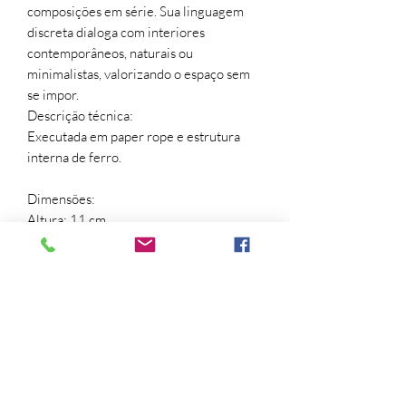
composições em série. Sua linguagem
discreta dialoga com interiores
contemporâneos, naturais ou
minimalistas, valorizando o espaço sem
se impor.
Descrição técnica:
Executada em paper rope e estrutura
interna de ferro.
Dimensões:
Altura: 11 cm
Diâmetro: 22 cm
Uma peça que ilumina sem excesso,
convidando o olhar a desacelerar.
Observação:
os demais itens utilizados
na composição das imagens são
ilustrativos e são vendidos