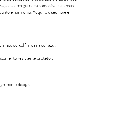
- deverá ser devolvi
raça e a energia desses adoráveis animais
- sem indícios de est
anto e harmonia. Adquira o seu hoje e
Será feita uma análi
assim então será efet
Troca ou devolução 
desistência/arrepend
(sete) dias corridos, 
rmato de golfinhos na cor azul.
recebimento do prod
Avaria (quebra): nest
bamento resistente protetor.
momento da entrega o
enviando uma foto d
avariados para o e-
até 7 (sete) dias corr
ign, home design.
recebimento do prod