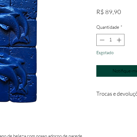
Preço
R$ 89,90
Quantidade
*
Esgotado
Notifique-me
Trocas e devoluç
Para troca ou devoluç
pelo email contato@
Para que a troca ou a
mesmo deverá estar 
- acompanhado da 1ª 
ano de beleza com nosso adorno de parede