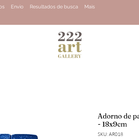
os
Envio
Resultados de busca
Mais
Adorno de pa
- 18x9cm
SKU: AR018