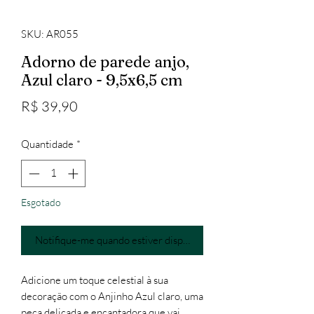
SKU: AR055
Adorno de parede anjo,
Azul claro - 9,5x6,5 cm
Preço
R$ 39,90
Quantidade
*
Esgotado
Notifique-me quando estiver disponível
Adicione um toque celestial à sua
decoração com o Anjinho Azul claro, uma
peça delicada e encantadora que vai