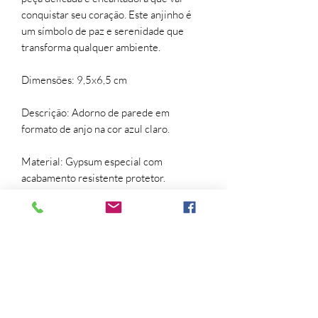
conquistar seu coração. Este anjinho é
um símbolo de paz e serenidade que
transforma qualquer ambiente.
Dimensões: 9,5x6,5 cm
Descrição: Adorno de parede em
formato de anjo na cor azul claro.
Material: Gypsum especial com
acabamento resistente protetor.
Pintura: Azul Claro.
Arquitetura, decor, decoração, design,
home design.
Trocas e devoluções