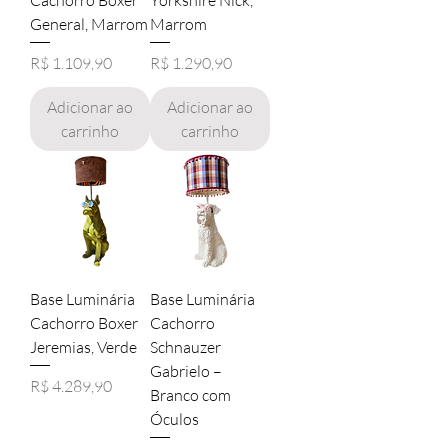
Cachorro Boxer
Yorkshire Nick,
General, Marrom
Marrom
Preço
Preço
R$ 1.109,90
R$ 1.290,90
Adicionar ao
Adicionar ao
carrinho
carrinho
Base Luminária
Base Luminária
Cachorro Boxer
Cachorro
Jeremias, Verde
Schnauzer
Gabrielo –
Preço
R$ 4.289,90
Branco com
Óculos