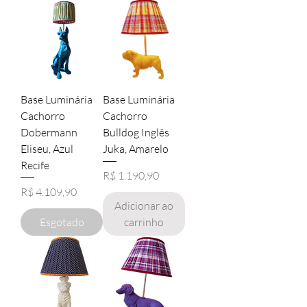
Base Luminária
Base Luminária
Cachorro
Cachorro
Dobermann
Bulldog Inglês
Eliseu, Azul
Juka, Amarelo
Recife
Preço
R$ 1.190,90
Preço
R$ 4.109,90
Adicionar ao
Esgotado
carrinho