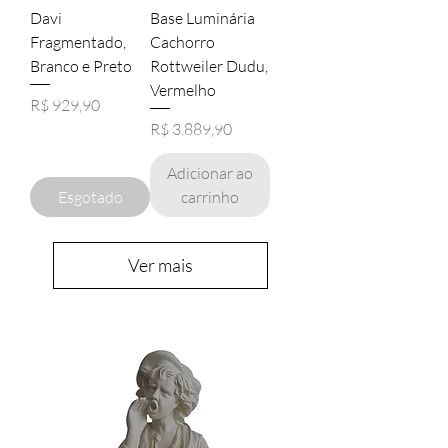
Davi
Base Luminária
Fragmentado,
Cachorro
Branco e Preto
Rottweiler Dudu,
Vermelho
Preço
R$ 929,90
Preço
R$ 3.889,90
Adicionar ao
Esgotado
carrinho
Ver mais