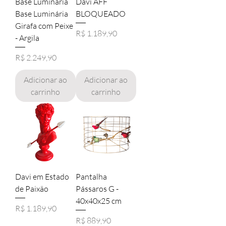
Base Luminária
Davi AFF
Base Luminária
BLOQUEADO
Girafa com Peixe
Preço
R$ 1.189,90
- Argila
Preço
R$ 2.249,90
Adicionar ao
Adicionar ao
carrinho
carrinho
Davi em Estado
Pantalha
de Paixão
Pássaros G -
40x40x25 cm
Preço
R$ 1.189,90
Preço
R$ 889,90