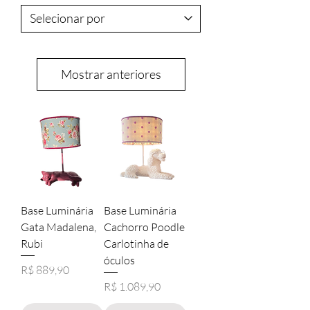
Mostrar anteriores
Base Luminária
Base Luminária
Gata Madalena,
Cachorro Poodle
Rubi
Carlotinha de
óculos
Preço
R$ 889,90
Preço
R$ 1.089,90