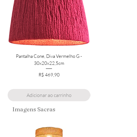
Pantalha Cone, Diva Vermelho G -
Pantalha Cilíndrica Ve
30x20x22,5cm
Preço
R$ 469,90
Adicionar ao carrinho
Imagens Sacras