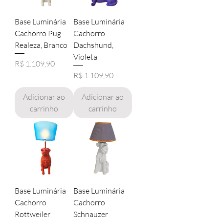
Base Luminária
Base Luminária
Cachorro Pug
Cachorro
Realeza, Branco
Dachshund,
Violeta
Preço
R$ 1.109,90
Preço
R$ 1.109,90
Adicionar ao
Adicionar ao
carrinho
carrinho
Base Luminária
Base Luminária
Cachorro
Cachorro
Rottweiler
Schnauzer