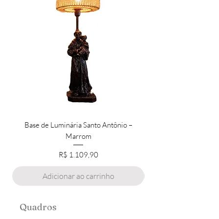
Base de Luminária Santo Antônio –
Cruz com Cristo, Graf
Marrom
Preço
R$ 1.109,90
Adicionar ao carrinho
Quadros