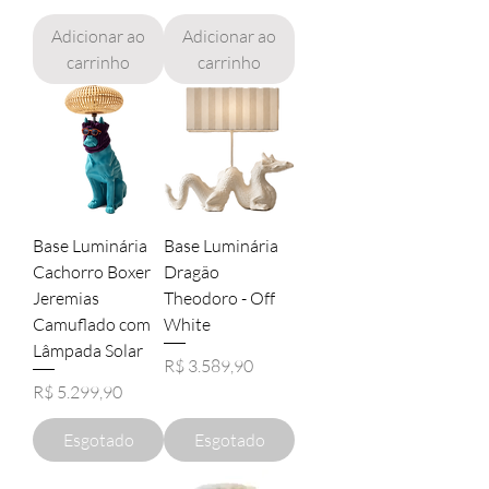
Adicionar ao
Adicionar ao
carrinho
carrinho
Base Luminária
Base Luminária
Cachorro Boxer
Dragão
Jeremias
Theodoro - Off
Camuflado com
White
Lâmpada Solar
Preço
R$ 3.589,90
Preço
R$ 5.299,90
Esgotado
Esgotado