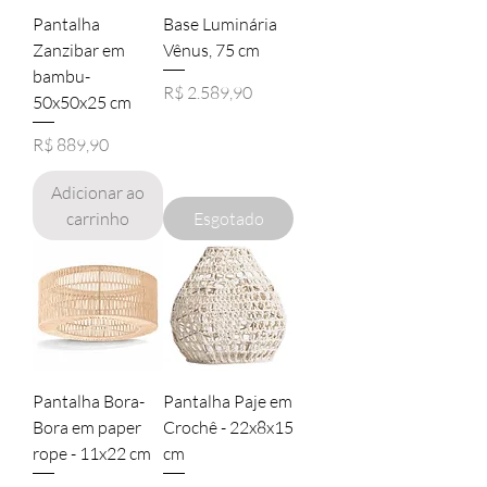
Pantalha
Base Luminária
Zanzibar em
Vênus, 75 cm
bambu-
Preço
R$ 2.589,90
50x50x25 cm
Preço
R$ 889,90
Adicionar ao
carrinho
Esgotado
Pantalha Bora-
Pantalha Paje em
Bora em paper
Crochê - 22x8x15
rope - 11x22 cm
cm