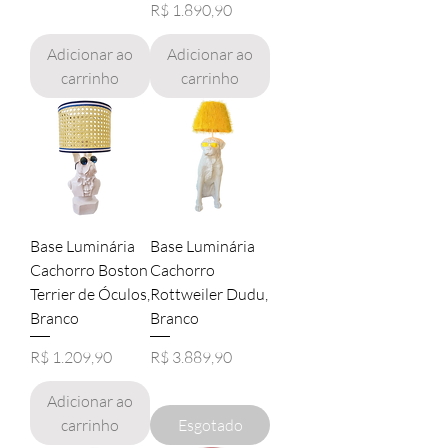
Preço
R$ 1.890,90
Adicionar ao
Adicionar ao
carrinho
carrinho
Base Luminária
Base Luminária
Cachorro Boston
Cachorro
Terrier de Óculos,
Rottweiler Dudu,
Branco
Branco
Preço
Preço
R$ 1.209,90
R$ 3.889,90
Adicionar ao
carrinho
Esgotado