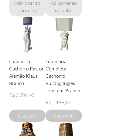
Adicionar ao
Adicionar ao
carrinho
carrinho
Luminária
Luminária
Cachorro Pastor
Completa
Alemão Klaus,
Cachorro
Branco
Bulldog Inglês
Joaquim, Branco
Preço
R$ 3.789,90
Preço
R$ 1.189,90
Esgotado
Esgotado