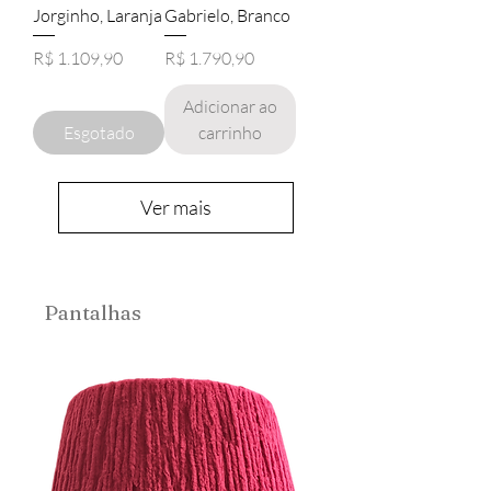
Jorginho, Laranja
Gabrielo, Branco
Preço
Preço
R$ 1.109,90
R$ 1.790,90
Adicionar ao
Esgotado
carrinho
Ver mais
Pantalhas