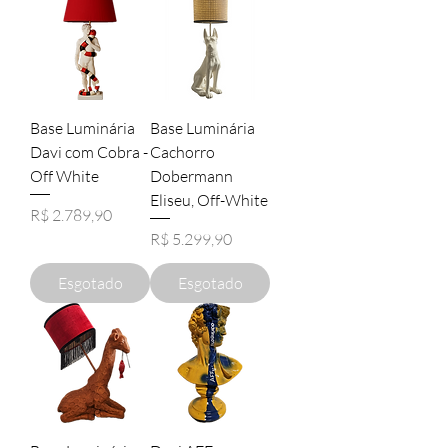
Base Luminária
Base Luminária
Davi com Cobra -
Cachorro
Off White
Dobermann
Eliseu, Off-White
Preço
R$ 2.789,90
Preço
R$ 5.299,90
Esgotado
Esgotado