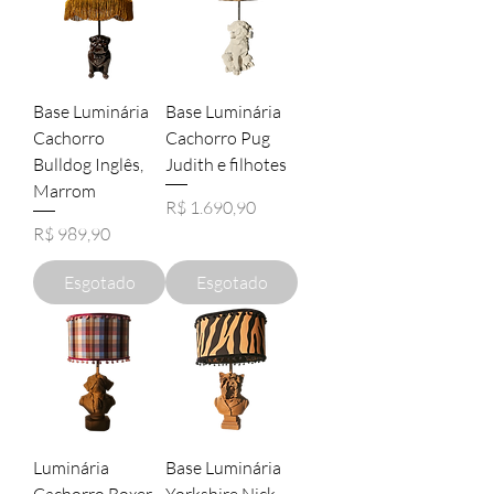
Base Luminária
Base Luminária
Cachorro
Cachorro Pug
Bulldog Inglês,
Judith e filhotes
Marrom
Preço
R$ 1.690,90
Preço
R$ 989,90
Esgotado
Esgotado
Luminária
Base Luminária