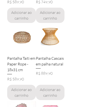
Preço
Preço
R$ 589,90
R$ 749,90
Adicionar ao
Adicionar ao
carrinho
carrinho
Pantalha Taiti em
Pantalha Cascais
Paper Rope -
em palha natural
18x31 cm
Preço
R$ 889,90
Preço
R$ 589,90
Adicionar ao
Adicionar ao
carrinho
carrinho