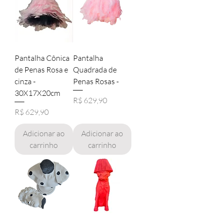
Pantalha Cônica
Pantalha
de Penas Rosa e
Quadrada de
cinza -
Penas Rosas -
30X17X20cm
Preço
R$ 629,90
Preço
R$ 629,90
Adicionar ao
Adicionar ao
carrinho
carrinho