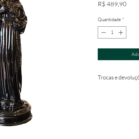
Preç
R$ 489,90
Quantidade
*
Adi
Trocas e devoluç
Para troca ou devoluç
pelo email contato@
Para que a troca ou a
mesmo deverá estar 
- acompanhado da 1ª 
- deverá ser devolvi
- sem indícios de est
Será feita uma análi