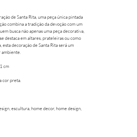
assim então será efet
Troca ou devolução 
ção de Santa Rita, uma peça única pintada
desistência/arrepend
ação combina a tradição da devoção com um
(sete) dias corridos, 
quem busca não apenas uma peça decorativa,
recebimento do prod
e destaca em altares, prateleiras ou como
Avaria (quebra): nest
, esta decoração de Santa Rita será um
momento da entrega o
r ambiente.
enviando uma foto d
avariados para o e-
11 cm
até 7 (sete) dias corr
recebimento do prod
 cor preta.
design, escultura, home decor, home design,