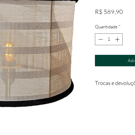
Preç
R$ 589,90
Quantidade
*
Adi
Trocas e devoluç
Para troca ou devoluç
pelo email contato@
Para que a troca ou a
mesmo deverá estar 
- acompanhado da 1ª 
- deverá ser devolvi