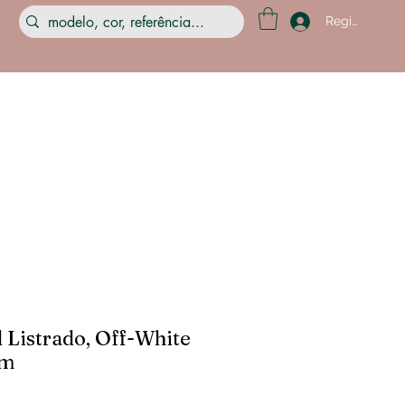
Registre-se
l Listrado, Off-White
cm