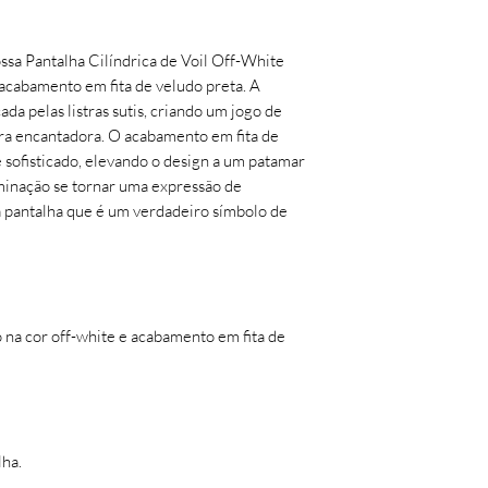
- sem indícios de est
Será feita uma análi
assim então será efet
ssa Pantalha Cilíndrica de Voil Off-White
Troca ou devolução 
acabamento em fita de veludo preta. A
desistência/arrepend
ada pelas listras sutis, criando um jogo de
(sete) dias corridos, 
ira encantadora. O acabamento em fita de
recebimento do prod
 sofisticado, elevando o design a um patamar
Avaria (quebra): nest
luminação se tornar uma expressão de
momento da entrega o
 pantalha que é um verdadeiro símbolo de
enviando uma foto d
avariados para o e-
até 7 (sete) dias corr
recebimento do prod
o na cor off-white e acabamento em fita de
lha.