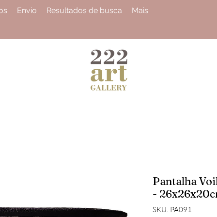
os
Envio
Resultados de busca
Mais
Pantalha Voi
- 26x26x20
SKU: PA091