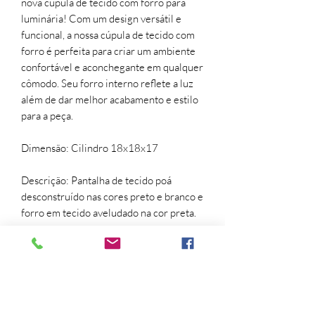
nova cúpula de tecido com forro para
luminária! Com um design versátil e
funcional, a nossa cúpula de tecido com
forro é perfeita para criar um ambiente
confortável e aconchegante em qualquer
cômodo. Seu forro interno reflete a luz
além de dar melhor acabamento e estilo
para a peça.
Dimensão: Cilindro 18x18x17
Descrição: Pantalha de tecido poá
desconstruído nas cores preto e branco e
forro em tecido aveludado na cor preta.
Material: Tecido de algodão
Abajour, algodão, black, cotton, cúpula,
dome, lamp, luminária, pantalha, petit
poa, preto, veludo.