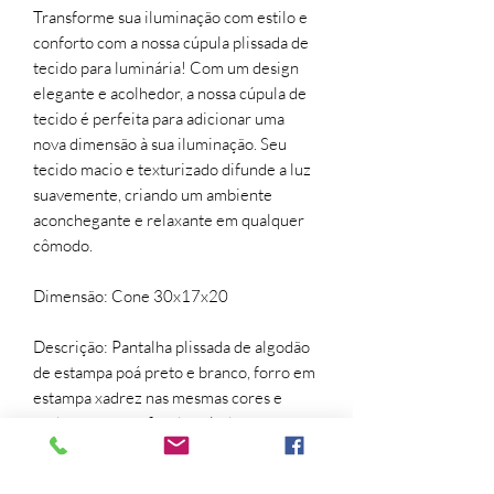
Transforme sua iluminação com estilo e
conforto com a nossa cúpula plissada de
tecido para luminária! Com um design
elegante e acolhedor, a nossa cúpula de
tecido é perfeita para adicionar uma
nova dimensão à sua iluminação. Seu
tecido macio e texturizado difunde a luz
suavemente, criando um ambiente
aconchegante e relaxante em qualquer
cômodo.
Dimensão: Cone 30x17x20
Descrição: Pantalha plissada de algodão
de estampa poá preto e branco, forro em
estampa xadrez nas mesmas cores e
acabamento em fita de veludo preta.
Material: Tecido de algodão.