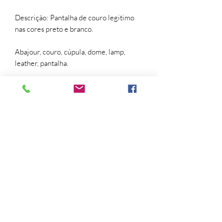
Descrição: Pantalha de couro legitimo
nas cores preto e branco.
Abajour, couro, cúpula, dome, lamp,
leather, pantalha.
Trocas e devoluções
Para troca ou devolução a solicitação
deverá ser feita pelo
email contato@artgallery222.com.
Para que a troca ou a devolução do
produto seja feita, o mesmo deverá estar
nas seguintes condições:
- acompanhado da 1ª via da Nota Fiscal
de vendas;
Formulário de inscrição
- deverá ser devolvida na embalagem
original;