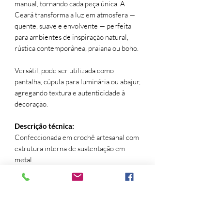
manual, tornando cada peça única. A
Ceará transforma a luz em atmosfera —
quente, suave e envolvente — perfeita
para ambientes de inspiração natural,
rústica contemporânea, praiana ou boho.
Versátil, pode ser utilizada como
pantalha, cúpula para luminária ou abajur,
agregando textura e autenticidade à
decoração.
Descrição técnica:
Confeccionada em crochê artesanal com
estrutura interna de sustentação em
metal.
Dimensões:
Uma peça que celebra a tradição do
crochê e a beleza da luz filtrada pelo