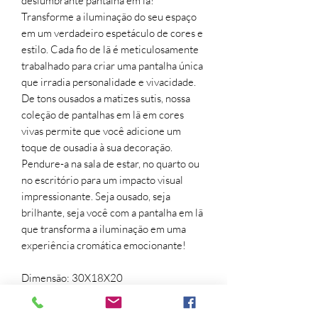
deslumbrante pantalha em lã!
Transforme a iluminação do seu espaço
em um verdadeiro espetáculo de cores e
estilo. Cada fio de lã é meticulosamente
trabalhado para criar uma pantalha única
que irradia personalidade e vivacidade.
De tons ousados a matizes sutis, nossa
coleção de pantalhas em lã em cores
vivas permite que você adicione um
toque de ousadia à sua decoração.
Pendure-a na sala de estar, no quarto ou
no escritório para um impacto visual
impressionante. Seja ousado, seja
brilhante, seja você com a pantalha em lã
que transforma a iluminação em uma
experiência cromática emocionante!
Dimensão: 30X18X20
Descrição: Pantalha Cônica em lã na cor