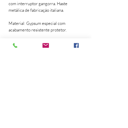
com interruptor gangorra. Haste
metálica de fabricação italiana.
Material: Gypsum especial com
acabamento resistente protetor.
Pintura: Verde Claro.
Obs: Não acompanha pantalha, você
pode compor com as pantalhas que são
vendidas separadamente. Não
acompanha Lâmpada.
Design, escultura, green, lamp, lâmpada,
light, light design, luminária,
ovelha, sculpture, sheep, verde.
Trocas e devoluções