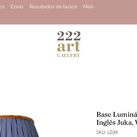
os
Envio
Resultados de busca
Mais
Base Luminá
Inglês Juka,
SKU: L038