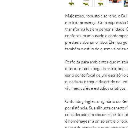
Majestoso, robusto e sereno, o Bu
ele traz presença. Com expressão f
transforma luz em personalidade. 
confere um ar ousado e contemporâ
prestes a abanar o rabo. Ele não g
também o estilo de quem valoriza o 
Perfeita para ambientes que mistur
interiores com pegada retrô, pop 
ser o ponto focal de um escritório
ousada ou o toque divertido de u
vitrines, cafés e estúdios criativos.
O Bulldog Inglês, originário do Rei
persistência. Sua silhueta caracte
considerado um cão de espírito no
é homenagear a união entre o robus
para a iluminação que aquece espa