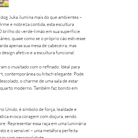
- sem indícios de est
decoração, decoração
Será feita uma análi
com personalidade, ar
assim então será efet
lldog Juka ilumina mais do que ambientes –
gypsum, gesso, gesso 
Troca ou devolução 
irme e nobreza contida, esta escultura
pintura brilhante, pe
desistência/arrepend
O brilho do verde-limão em sua superfície
light, lamp, light de
(sete) dias corridos, 
neo, quase como se o próprio cão estivesse
lamp, dog sculpture,
recebimento do prod
uarda apenas sua mesa de cabeceira, mas
lamp, quirky decor, i
Avaria (quebra): nest
design afetivo e a escultura funcional.
criativo, presente or
momento da entrega o
de apoio, luminária e
enviando uma foto d
am o inusitado com o refinado. Ideal para
luminária autoral, d
avariados para o e-
art, contemporânea ou kitsch elegante. Pode
até 7 (sete) dias corr
 descolado, o charme de uma sala de estar
recebimento do prod
m quarto moderno. Também faz bonito em
no Unido, é símbolo de força, lealdade e
rística evoca coragem com doçura, sendo
bre. Representar essa raça em uma luminária
to e o sensível – uma metáfora perfeita
ços com personalidade.