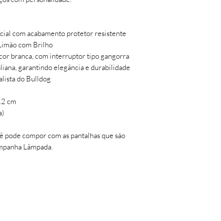
cial com acabamento protetor resistente
 Limão com Brilho
cor branca, com interruptor tipo gangorra
aliana, garantindo elegância e durabilidade
lista do Bulldog
12 cm
a)
ê pode compor com as pantalhas que são
ompanha Lâmpada.