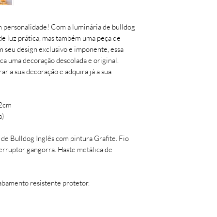
- sem indícios de est
Será feita uma análi
assim então será efet
 personalidade! Com a luminária de bulldog
Troca ou devolução 
 de luz prática, mas também uma peça de
desistência/arrepend
 seu design exclusivo e imponente, essa
(sete) dias corridos, 
ca uma decoração descolada e original.
recebimento do prod
ar a sua decoração e adquira já a sua
Avaria (quebra): nest
momento da entrega o
enviando uma foto d
12cm
avariados para o e-
a)
até 7 (sete) dias corr
recebimento do prod
de Bulldog Inglês com pintura Grafite. Fio
rruptor gangorra. Haste metálica de
bamento resistente protetor.