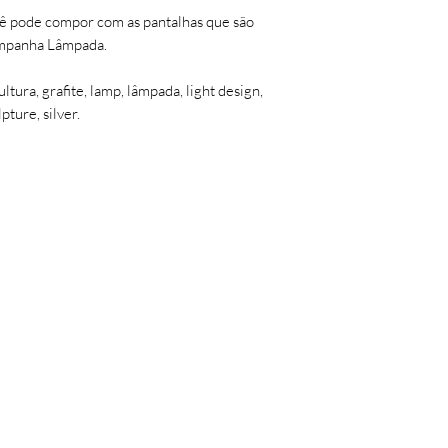
ê pode compor com as pantalhas que são
ompanha Lâmpada.
ltura, grafite, lamp, lâmpada, light design,
lpture, silver.