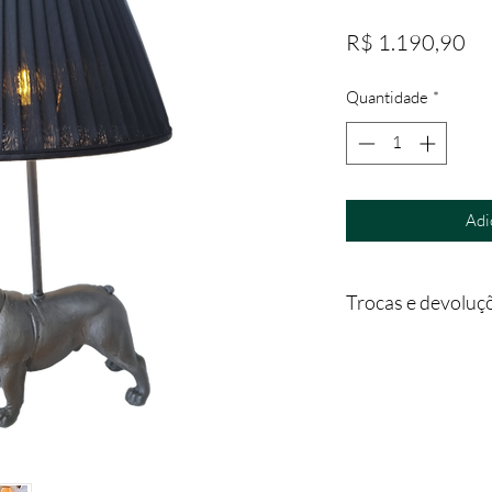
Pr
R$ 1.190,90
Quantidade
*
Adi
Trocas e devoluç
Para troca ou devoluç
pelo email contato@
Para que a troca ou a
mesmo deverá estar 
- acompanhado da 1ª 
- deverá ser devolvi