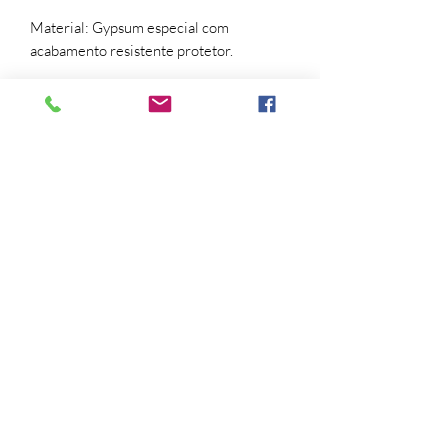
Material: Gypsum especial com
acabamento resistente protetor.
Pintura: Verde Musgo Brilho.
Obs: Não acompanha pantalha, você
pode compor com as pantalhas que são
vendidas separadamente. Não
acompanha Lâmpada.
Abajur, Bulldog, Bulldogue, luz, pantalha,
presentes criativos.
Trocas e devoluções
Para troca ou devolução a solicitação
deverá ser feita pelo
email contato@artgallery222.com.