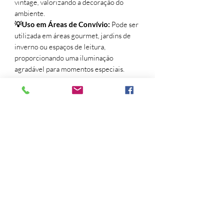
vintage, valorizando a decoração do
ambiente.
💡Uso em Áreas de Convívio:
Pode ser
utilizada em áreas gourmet, jardins de
inverno ou espaços de leitura,
proporcionando uma iluminação
agradável para momentos especiais.
Especificações Tecnicas:
Fluxo Luminoso:
entre 360 e 400
lm
Eficiência Luminosa: E
ntre 90 e 100
lm/W
Índice de Reprodução de Cor (IRC):
>80
Vida Útil:
30.000h
Potência:
4W
Tensão:
Bivolt
Frequência:
56/60Hz
Dimensões:
130mm (D) x 180mm