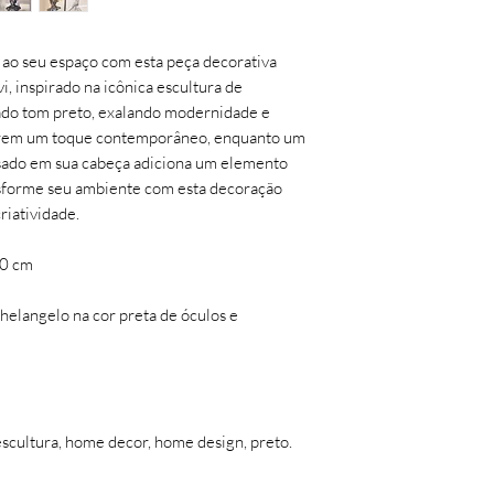
assim então será efet
Troca ou devolução 
 ao seu espaço com esta peça decorativa
desistência/arrepend
i, inspirado na icônica escultura de
(sete) dias corridos, 
ado tom preto, exalando modernidade e
recebimento do prod
nferem um toque contemporâneo, enquanto um
Avaria (quebra): nest
sado em sua cabeça adiciona um elemento
momento da entrega o
sforme seu ambiente com esta decoração
enviando uma foto d
criatividade.
avariados para o e-
até 7 (sete) dias corr
recebimento do prod
10 cm
elangelo na cor preta de óculos e
 escultura, home decor, home design, preto.