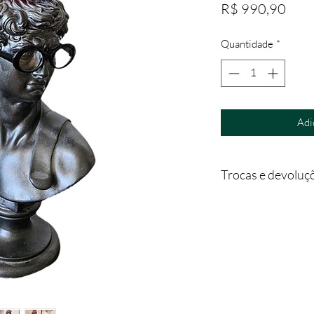
Preç
R$ 990,90
Quantidade
*
Adi
Trocas e devoluç
Para troca ou devoluç
pelo email contato@
Para que a troca ou a
mesmo deverá estar 
- acompanhado da 1ª 
- deverá ser devolvi
- sem indícios de est
Será feita uma análi