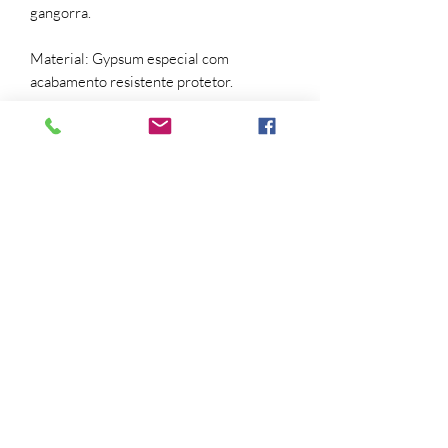
gangorra.
Material: Gypsum especial com
acabamento resistente protetor.
Pintura: Verde Limão.
Obs: Não acompanha pantalha, você
pode compor com as pantalhas que são
vendidas separadamente. Não
acompanha Lâmpada.
Davi, design, escultura, lamp, lâmpada,
light, light design, luminária, sculpture.
Trocas e devoluções
Para troca ou devolução a solicitação
deverá ser feita pelo