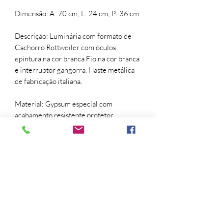
Dimensão: A: 70 cm; L: 24 cm; P: 36 cm
Descrição: Luminária com formato de
Cachorro Rottweiler com óculos
epintura na cor branca.Fio na cor branca
e interruptor gangorra. Haste metálica
de fabricação italiana.
Material: Gypsum especial com
acabamento resistente protetor.
Peso: 7Kg
Pintura: Branco Brilho.
Obs: Não acompanha pantalha, você
pode compor com as pantalhas que são
vendidas separadamente. Não
acompanha Lâmpada.