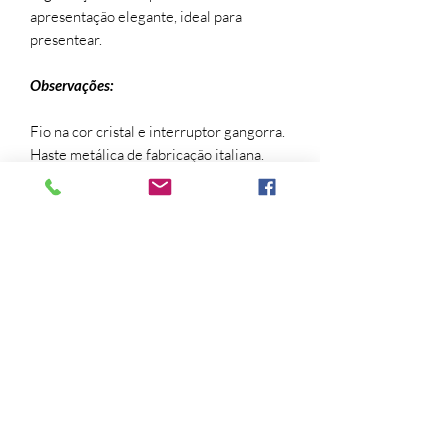
apresentação elegante, ideal para
presentear.
Observações:
Fio na cor cristal e interruptor gangorra.
Haste metálica de fabricação italiana.
Material: Gypsum especial com
acabamento resistente protetor.
**Não acompanha pantalha, você pode
compor com as pantalhas que são
vendidas separadamente. Não
acompanha Lâmpada.