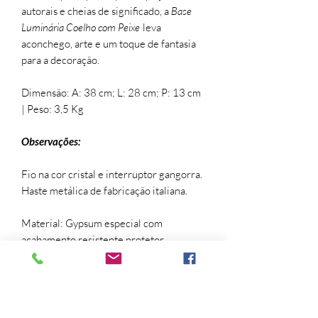
autorais e cheias de significado, a
Base
Luminária Coelho com Peixe
leva
aconchego, arte e um toque de fantasia
para a decoração.
Dimensão: A: 38 cm; L: 28 cm; P: 13 cm
| Peso: 3,5 Kg
Observações:
Fio na cor cristal e interruptor gangorra.
Haste metálica de fabricação italiana.
Material: Gypsum especial com
acabamento resistente protetor.
**Não acompanha pantalha, você pode
compor com as pantalhas que são
vendidas separadamente. Não