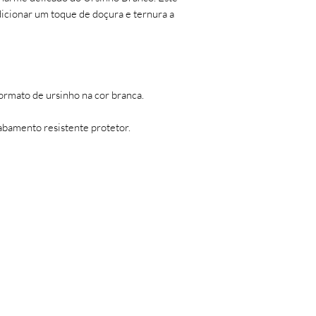
- sem indícios de est
dicionar um toque de doçura e ternura a
Será feita uma análi
assim então será efet
Troca ou devolução 
desistência/arrepend
(sete) dias corridos, 
recebimento do prod
ormato de ursinho na cor branca.
Avaria (quebra): nest
momento da entrega o
bamento resistente protetor.
enviando uma foto d
avariados para o e-
até 7 (sete) dias corr
recebimento do prod