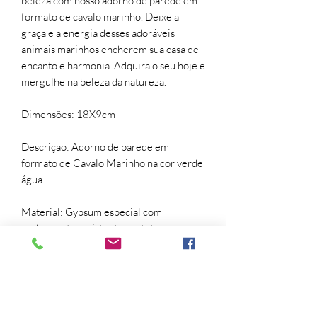
beleza com nosso adorno de parede em
formato de cavalo marinho. Deixe a
graça e a energia desses adoráveis
animais marinhos encherem sua casa de
encanto e harmonia. Adquira o seu hoje e
mergulhe na beleza da natureza.
Dimensões: 18X9cm
Descrição: Adorno de parede em
formato de Cavalo Marinho na cor verde
água.
Material: Gypsum especial com
acabamento resistente protetor.
Pintura: Verde Água.
Arquitetura, decor, decoração, design,
home design, praia.